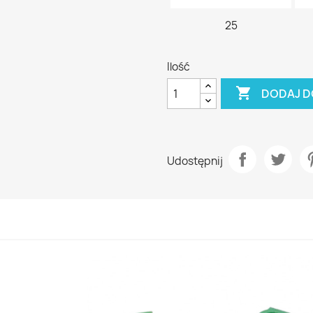
25
Ilość

DODAJ D
Udostępnij