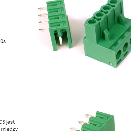
60s
G5 jest
h między