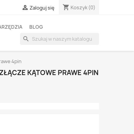
shopping_cart

Koszyk
(0)
Zaloguj się
ARZĘDZIA
BLOG
search
rawe 4pin
ZŁĄCZE KĄTOWE PRAWE 4PIN