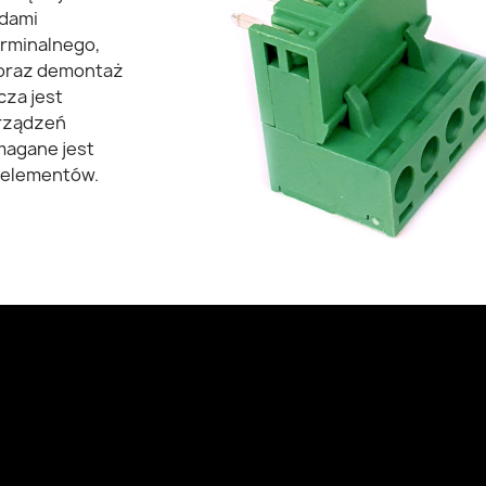
odami
erminalnego,
ż oraz demontaż
za jest
urządzeń
magane jest
 elementów.