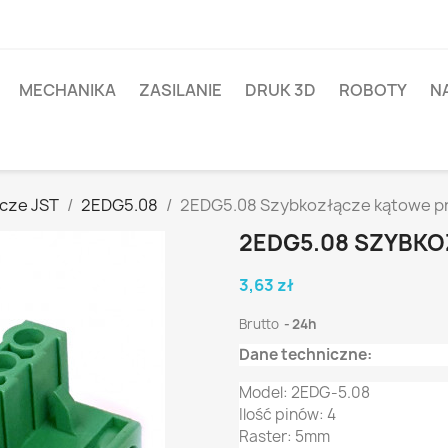
MECHANIKA
ZASILANIE
DRUK 3D
ROBOTY
N
ącze JST
2EDG5.08
2EDG5.08 Szybkozłącze kątowe p
2EDG5.08 SZYBKO
3,63 zł
Brutto
24h
Dane techniczne:
Model: 2EDG-5.08
Ilość pinów: 4
Raster: 5mm