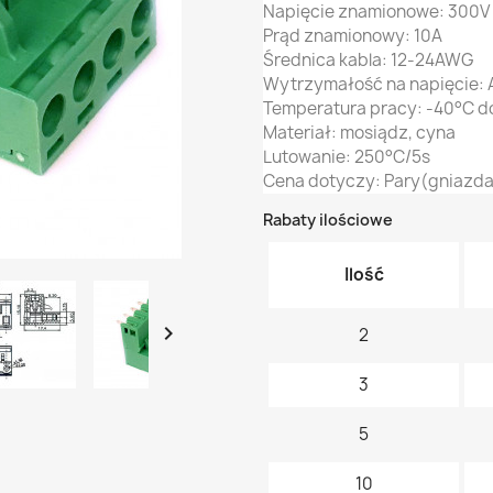
Napięcie znamionowe: 300V
Prąd znamionowy: 10A
Średnica kabla: 12-24AWG
Wytrzymałość na napięcie:
Temperatura pracy: -40°C d
Materiał: mosiądz, cyna
Lutowanie: 250°C/5s
Cena dotyczy: Pary(gniazda
Rabaty ilościowe
Ilość

2
3
5
10