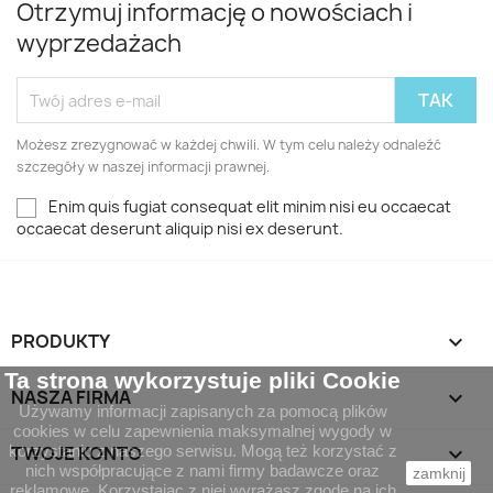
Otrzymuj informację o nowościach i
wyprzedażach
Możesz zrezygnować w każdej chwili. W tym celu należy odnaleźć
szczegóły w naszej informacji prawnej.
Enim quis fugiat consequat elit minim nisi eu occaecat
occaecat deserunt aliquip nisi ex deserunt.
PRODUKTY

Ta strona wykorzystuje pliki Cookie
NASZA FIRMA

Używamy informacji zapisanych za pomocą plików
cookies w celu zapewnienia maksymalnej wygody w
korzystaniu z naszego serwisu. Mogą też korzystać z
TWOJE KONTO

nich współpracujące z nami firmy badawcze oraz
zamknij
reklamowe. Korzystając z niej wyrażasz zgodę na ich