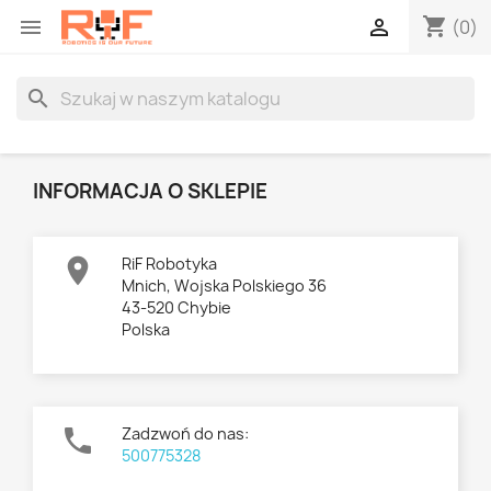
shopping_cart


(0)
search
INFORMACJA O SKLEPIE

RiF Robotyka
Mnich, Wojska Polskiego 36
43-520 Chybie
Polska

Zadzwoń do nas:
500775328