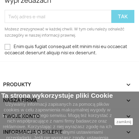
wyprzedażach
Możesz zrezygnować w każdej chwili. W tym celu należy odnaleźć
szczegóły w naszej informacji prawnej.
Enim quis fugiat consequat elit minim nisi eu occaecat
occaecat deserunt aliquip nisi ex deserunt.
PRODUKTY

Ta strona wykorzystuje pliki Cookie
NASZA FIRMA

Używamy informacji zapisanych za pomocą plików
cookies w celu zapewnienia maksymalnej wygody w
korzystaniu z naszego serwisu. Mogą też korzystać z
TWOJE KONTO

nich współpracujące z nami firmy badawcze oraz
zamknij
reklamowe. Korzystając z niej wyrażasz zgodę na ich
INFORMACJA O SKLEPIE
keyboard_arrow_down
używanie zgodnie z aktualnymi ustawieniami
przeglądarki. Jeśli nie wyrażasz zgody, ustawienia