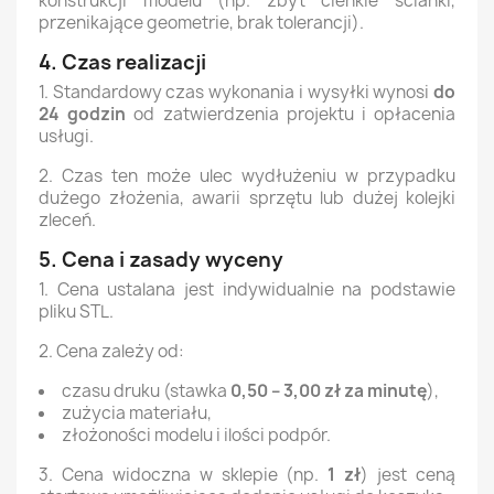
konstrukcji modelu (np. zbyt cienkie ścianki,
przenikające geometrie, brak tolerancji).
4. Czas realizacji
1. Standardowy czas wykonania i wysyłki wynosi
do
24 godzin
od zatwierdzenia projektu i opłacenia
usługi.
2. Czas ten może ulec wydłużeniu w przypadku
dużego złożenia, awarii sprzętu lub dużej kolejki
zleceń.
5. Cena i zasady wyceny
1. Cena ustalana jest indywidualnie na podstawie
pliku STL.
2. Cena zależy od:
czasu druku (stawka
0,50 – 3,00 zł za minutę
),
zużycia materiału,
złożoności modelu i ilości podpór.
3. Cena widoczna w sklepie (np.
1 zł
) jest ceną