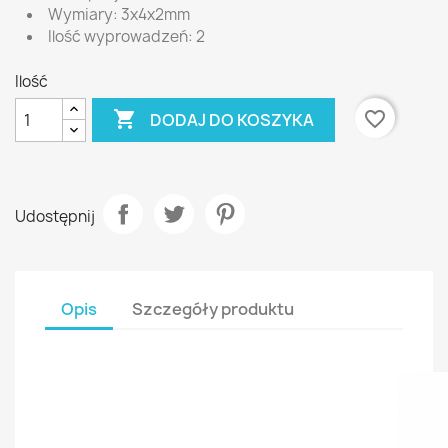
Wymiary: 3x4x2mm
Ilość wyprowadzeń: 2
Ilość

favorite_border
DODAJ DO KOSZYKA
Udostępnij
Opis
Szczegóły produktu