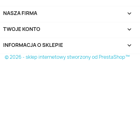
NASZA FIRMA

TWOJE KONTO

INFORMACJA O SKLEPIE
keyboard_arrow_down
© 2026 - sklep internetowy stworzony od PrestaShop™