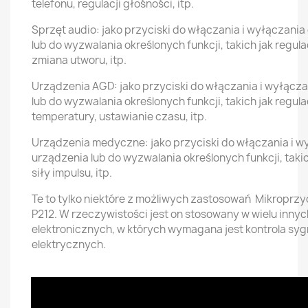
telefonu, regulacji głośności, itp.
Sprzęt audio: jako przyciski do włączania i wyłączani
lub do wyzwalania określonych funkcji, takich jak regula
zmiana utworu, itp.
Urządzenia AGD: jako przyciski do włączania i wyłącz
lub do wyzwalania określonych funkcji, takich jak regula
temperatury, ustawianie czasu, itp.
Urządzenia medyczne: jako przyciski do włączania i w
urządzenia lub do wyzwalania określonych funkcji, takic
siły impulsu, itp.
Te to tylko niektóre z możliwych zastosowań Mikroprz
P212. W rzeczywistości jest on stosowany w wielu innyc
elektronicznych, w których wymagana jest kontrola sy
elektrycznych.