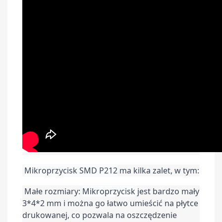
Mikroprzycisk SMD P212
 ma kilka zalet, w tym:
 Małe rozmiary: 
Mikroprzycisk 
jest bardzo mały 
3*4*2 mm i można go łatwo umieścić na płytce 
drukowanej, co pozwala na oszczędzenie 