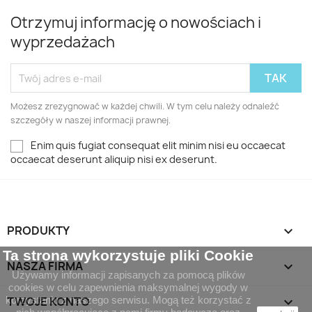
Otrzymuj informację o nowościach i
wyprzedażach
Możesz zrezygnować w każdej chwili. W tym celu należy odnaleźć
szczegóły w naszej informacji prawnej.
Enim quis fugiat consequat elit minim nisi eu occaecat
occaecat deserunt aliquip nisi ex deserunt.
PRODUKTY

Ta strona wykorzystuje pliki Cookie
NASZA FIRMA

Używamy informacji zapisanych za pomocą plików
cookies w celu zapewnienia maksymalnej wygody w
korzystaniu z naszego serwisu. Mogą też korzystać z
TWOJE KONTO
