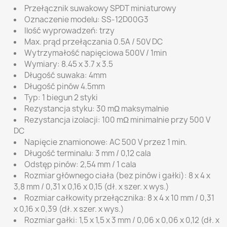
Przełącznik suwakowy SPDT miniaturowy
Oznaczenie modelu: SS-12D00G3
Ilość wyprowadzeń: trzy
Max. prąd przełączania 0.5A / 50V DC
Wytrzymałość napięciowa 500V / 1min
Wymiary: 8.45 x 3.7 x 3.5
Długość suwaka: 4mm
Długość pinów 4.5mm
Typ: 1 biegun 2 styki
Rezystancja styku: 30 mΩ maksymalnie
Rezystancja izolacji: 100 mΩ minimalnie przy 500 V
DC
Napięcie znamionowe: AC 500 V przez 1 min.
Długość terminalu: 3 mm / 0,12 cala
Odstęp pinów: 2,54 mm / 1 cala
Rozmiar głównego ciała (bez pinów i gałki): 8 x 4 x
3,8 mm / 0,31 x 0,16 x 0,15 (dł. x szer. x wys.)
Rozmiar całkowity przełącznika: 8 x 4 x 10 mm / 0,31
x 0,16 x 0,39 (dł. x szer. x wys.)
Rozmiar gałki: 1,5 x 1,5 x 3 mm / 0,06 x 0,06 x 0,12 (dł. x