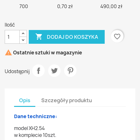
700
0,70 zł
490,00 zł
Ilość

favorite_border
DODAJ DO KOSZYKA

Ostatnie sztuki w magazynie
Udostępnij
Opis
Szczegóły produktu
Dane techniczne:
model XH2.54
w komplecie 10szt.