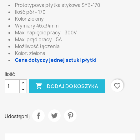
Prototypowa płytka stykowa SYB-170
Ilość pół - 170
Kolor zielony
Wymiary 46x34mm
Max. napięcie pracy - 300V
Max. prąd pracy - 5A
Możliwość łączenia
Kolor: zielona
Cena dotyczy jednej sztuki płytki
Ilość

favorite_border
DODAJ DO KOSZYKA
Udostępnij