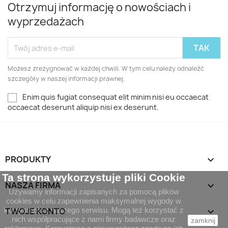
Otrzymuj informację o nowościach i
wyprzedażach
Możesz zrezygnować w każdej chwili. W tym celu należy odnaleźć
szczegóły w naszej informacji prawnej.
Enim quis fugiat consequat elit minim nisi eu occaecat
occaecat deserunt aliquip nisi ex deserunt.
PRODUKTY

Ta strona wykorzystuje pliki Cookie
NASZA FIRMA

Używamy informacji zapisanych za pomocą plików
cookies w celu zapewnienia maksymalnej wygody w
korzystaniu z naszego serwisu. Mogą też korzystać z
TWOJE KONTO

nich współpracujące z nami firmy badawcze oraz
zamknij