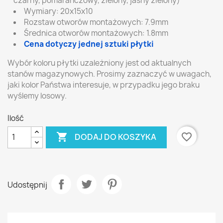
czarny, pomarańczowy, zielony, jasny zielony)
Wymiary: 20x15x10
Rozstaw otworów montażowych: 7.9mm
Średnica otworów montażowych: 1.8mm
Cena dotyczy jednej sztuki płytki
Wybór koloru płytki uzależniony jest od aktualnych
stanów magazynowych. Prosimy zaznaczyć w uwagach,
jaki kolor Państwa interesuje, w przypadku jego braku
wyślemy losowy.
Ilość

favorite_border
DODAJ DO KOSZYKA
Udostępnij