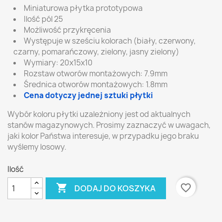
Miniaturowa płytka prototypowa
Ilość pól 25
Możliwość przykręcenia
Występuje w sześciu kolorach (biały, czerwony,
czarny, pomarańczowy, zielony, jasny zielony)
Wymiary: 20x15x10
Rozstaw otworów montażowych: 7.9mm
Średnica otworów montażowych: 1.8mm
Cena dotyczy jednej sztuki płytki
Wybór koloru płytki uzależniony jest od aktualnych
stanów magazynowych. Prosimy zaznaczyć w uwagach,
jaki kolor Państwa interesuje, w przypadku jego braku
wyślemy losowy.
Ilość

favorite_border
DODAJ DO KOSZYKA