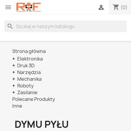
shopping_cart


(0)
search
Strona główna
+
Elektronika
+
Druk 3D
+
Narzędzia
+
Mechanika
+
Roboty
+
Zasilanie
Polecane Produkty
Inne
DYMU PYŁU