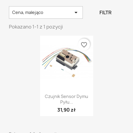

FILTR
Cena, malejąco
Pokazano 1-1 z 1 pozycji
favorite_border
Szybki podgląd

Czujnik Sensor Dymu
Pyłu...
31,90 zł