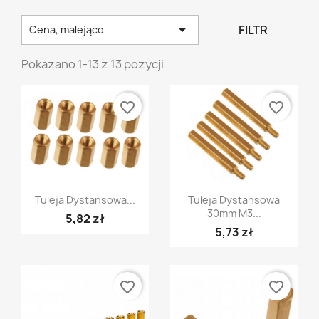

FILTR
Cena, malejąco
Pokazano 1-13 z 13 pozycji
favorite_border
favorite_border
Szybki podgląd
Szybki podgląd


Tuleja Dystansowa...
Tuleja Dystansowa
30mm M3...
5,82 zł
5,73 zł
favorite_border
favorite_border