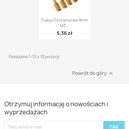
Szybki podgląd

Tuleja Dystansowa 8mm
M3...
5,36 zł
Pokazano 1-13 z 13 pozycji
Powrót do góry

Otrzymuj informację o nowościach i
wyprzedażach