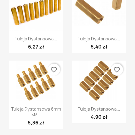
Szybki podgląd
Szybki podgląd


Tuleja Dystansowa...
Tuleja Dystansowa...
6,27 zł
5,40 zł
favorite_border
favorite_border
Szybki podgląd
Szybki podgląd


Tuleja Dystansowa 6mm
Tuleja Dystansowa...
M3...
4,90 zł
5,36 zł