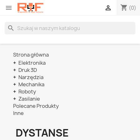
shopping_cart


(0)
search
Strona główna
+
Elektronika
+
Druk 3D
+
Narzędzia
+
Mechanika
+
Roboty
+
Zasilanie
Polecane Produkty
Inne
DYSTANSE