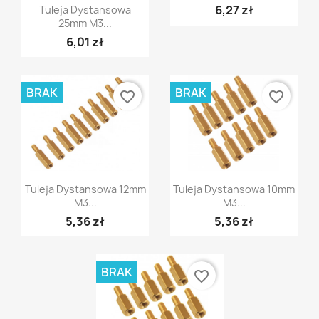
Szybki podgląd

6,27 zł
Tuleja Dystansowa
25mm M3...
6,01 zł
BRAK
BRAK
favorite_border
favorite_border
Szybki podgląd
Szybki podgląd


Tuleja Dystansowa 12mm
Tuleja Dystansowa 10mm
M3...
M3...
5,36 zł
5,36 zł
BRAK
favorite_border