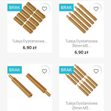
BRAK
BRAK
favorite_border
favorite_border
Szybki podgląd
Szybki podgląd


Tuleja Dystansowa...
Tuleja Dystansowa
35mm M3...
6,90 zł
6,90 zł
BRAK
BRAK
favorite_border
favorite_border
Szybki podgląd

Tuleja Dystansowa
20mm M3...