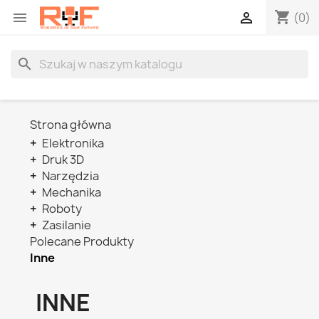
shopping_cart


(0)
search
Strona główna
+
Elektronika
+
Druk 3D
+
Narzędzia
+
Mechanika
+
Roboty
+
Zasilanie
Polecane Produkty
Inne
INNE