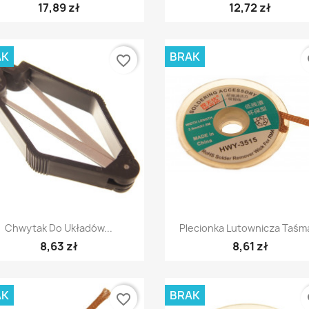
17,89 zł
12,72 zł
AK
BRAK
favorite_border
fa
Szybki podgląd
Szybki podgląd


Chwytak Do Układów...
Plecionka Lutownicza Taśma
8,63 zł
8,61 zł
AK
BRAK
favorite_border
fa