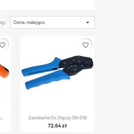

wg:
Cena, malejąco
vorite_border
favorite_border
Szybki podgląd

...
Zaciskarka Do Złączy SN-01B
72,64 zł