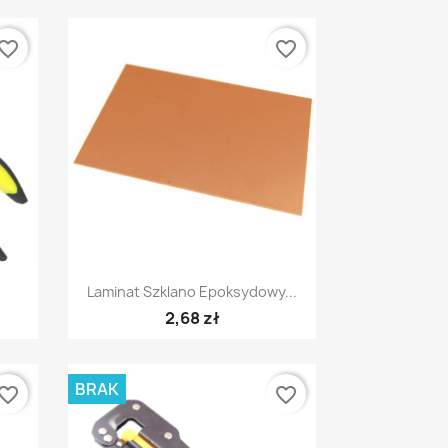
vorite_border
favorite_border
Szybki podgląd

Laminat Szklano Epoksydowy...
2,68 zł
BRAK
vorite_border
favorite_border