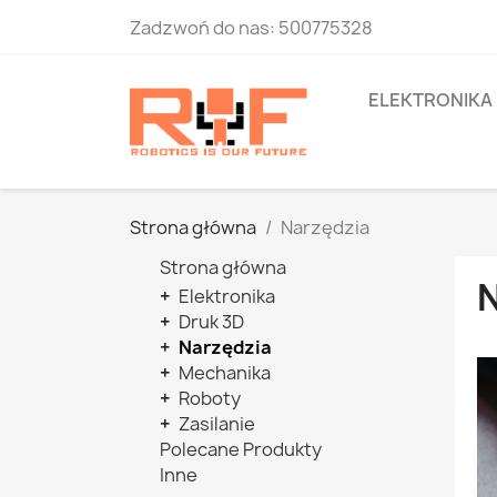
Zadzwoń do nas:
500775328
ELEKTRONIKA
Strona główna
Narzędzia
Strona główna
+
Elektronika
+
Druk 3D
+
Narzędzia
+
Mechanika
+
Roboty
+
Zasilanie
Polecane Produkty
Inne