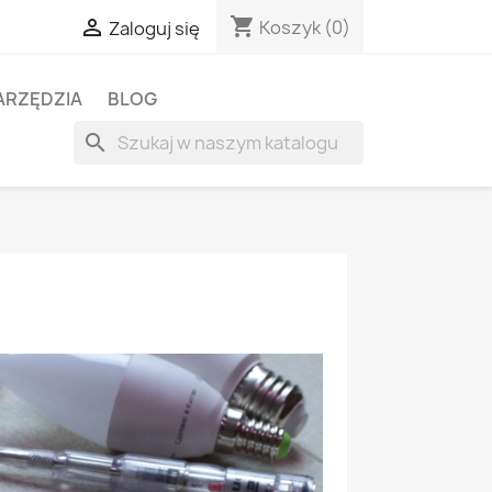
shopping_cart

Koszyk
(0)
Zaloguj się
ARZĘDZIA
BLOG
search