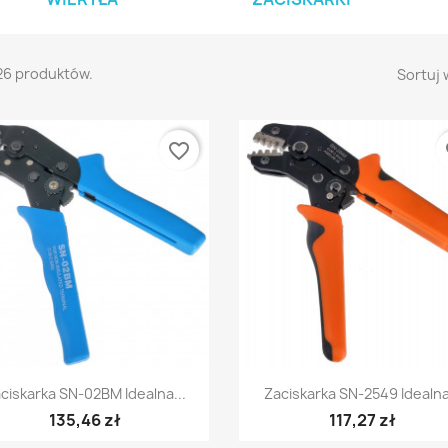
26 produktów.
Sortuj 
favorite_border
fa
Szybki podgląd
Szybki podgląd


ciskarka SN-02BM Idealna...
Zaciskarka SN-2549 Idealna
135,46 zł
117,27 zł