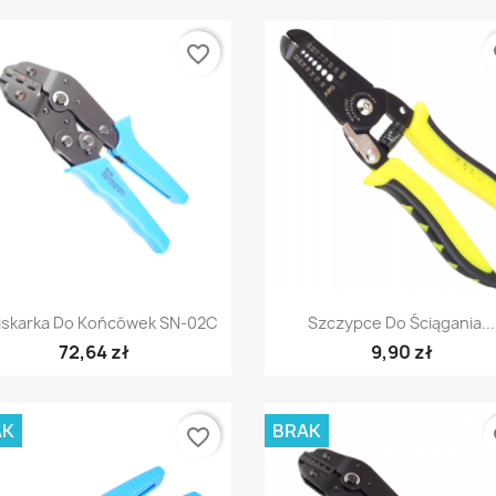
favorite_border
fa
Szybki podgląd
Szybki podgląd


iskarka Do Końcówek SN-02C
Szczypce Do Ściągania...
72,64 zł
9,90 zł
AK
BRAK
favorite_border
fa