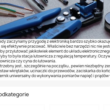
edy zaczynamy przygodę z elektroniką bardzo szybko okazuje 
 się efektywnie pracować. Właściwie bez narzędzi nic nie jest
by przylutować jakikolwiek element do układu elektronicznego 
yby to była stacja lutownicza z regulacją temperatury. Oczyw
townicza czy cyna do lutowania.
trzebny jest , szczególnie na początku , pewien niezbędny zes
staw wkrętaków, ucinaczki do przewodów, zaciskarka do końc
ernik uniwersalny do wykonywania pomiarów napięć i prądów 
odkategorie