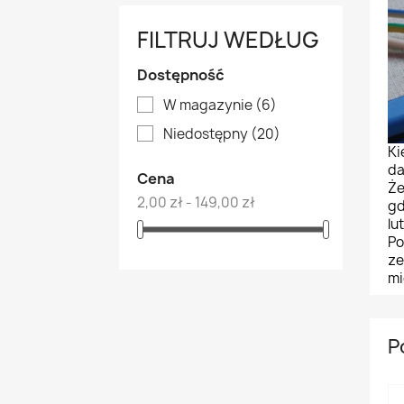
FILTRUJ WEDŁUG
Dostępność
W magazynie
(6)
Niedostępny
(20)
Ki
da
Cena
Że
2,00 zł - 149,00 zł
gd
lu
Po
ze
mi
P