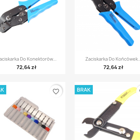
Szybki podgląd
Szybki podgląd


aciskarka Do Konektorów...
Zaciskarka Do Końcówek..
72,64 zł
72,64 zł
AK
BRAK
favorite_border
fa