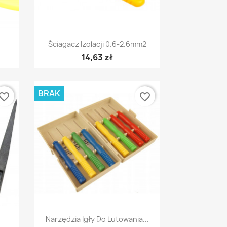
Szybki podgląd

Ściagacz Izolacji 0.6-2.6mm2
14,63 zł
BRAK
vorite_border
favorite_border
Szybki podgląd

Narzędzia Igły Do Lutowania...