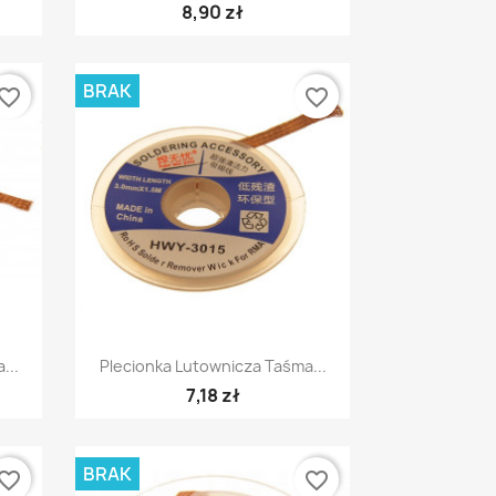
8,90 zł
BRAK
vorite_border
favorite_border
Szybki podgląd

...
Plecionka Lutownicza Taśma...
7,18 zł
BRAK
vorite_border
favorite_border