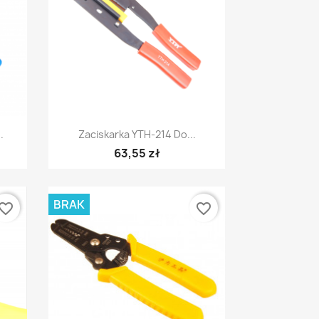
Szybki podgląd

.
Zaciskarka YTH-214 Do...
63,55 zł
BRAK
vorite_border
favorite_border