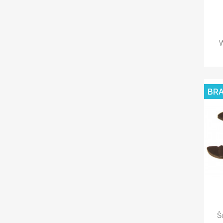
W
BR
Ś