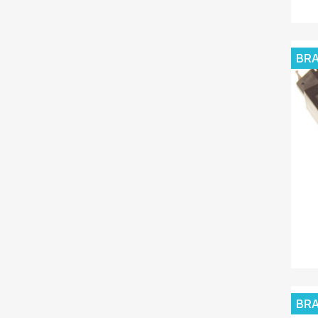
BR
BR