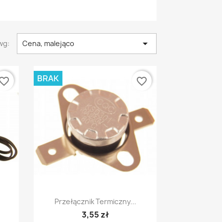

wg:
Cena, malejąco
BRAK
vorite_border
favorite_border
Szybki podgląd

Przełącznik Termiczny...
3,55 zł