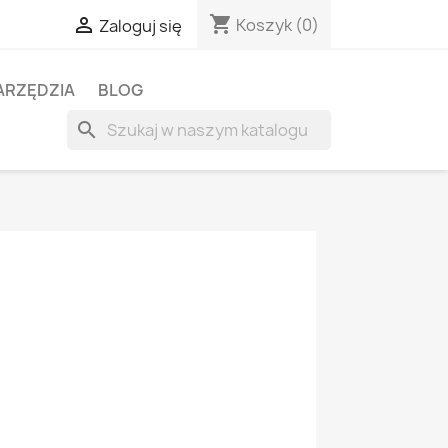
shopping_cart

Koszyk
(0)
Zaloguj się
ARZĘDZIA
BLOG
search