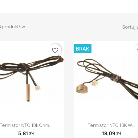
3 produktów.
Sortuj 
BRAK
favorite_border
fa
Szybki podgląd
Szybki podgląd


Termistor NTC 10k Ohm...
Termistor NTC 10K W...
5,81 zł
18,09 zł