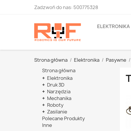
Zadzwoń do nas:
500775328
ELEKTRONIKA
Strona główna
Elektronika
Pasywne
Strona główna
+
Elektronika
+
Druk 3D
+
Narzędzia
+
Mechanika
+
Roboty
+
Zasilanie
Polecane Produkty
Inne