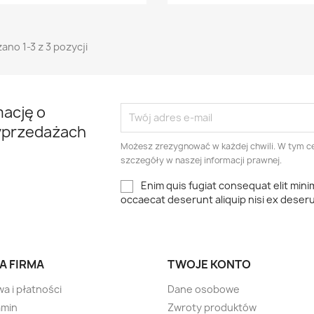
ano 1-3 z 3 pozycji
mację o
yprzedażach
Możesz zrezygnować w każdej chwili. W tym ce
szczegóły w naszej informacji prawnej.
Enim quis fugiat consequat elit mini
occaecat deserunt aliquip nisi ex deser
A FIRMA
TWOJE KONTO
a i płatności
Dane osobowe
amin
Zwroty produktów