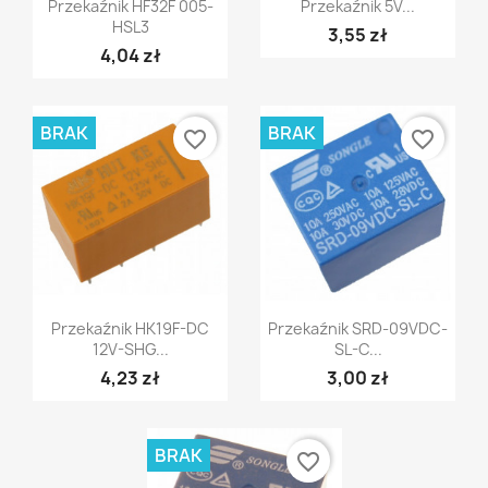


Przekaźnik HF32F 005-
Przekaźnik 5V...
HSL3
3,55 zł
4,04 zł
BRAK
BRAK
favorite_border
favorite_border
Szybki podgląd
Szybki podgląd


Przekaźnik HK19F-DC
Przekaźnik SRD-09VDC-
12V-SHG...
SL-C...
4,23 zł
3,00 zł
BRAK
favorite_border