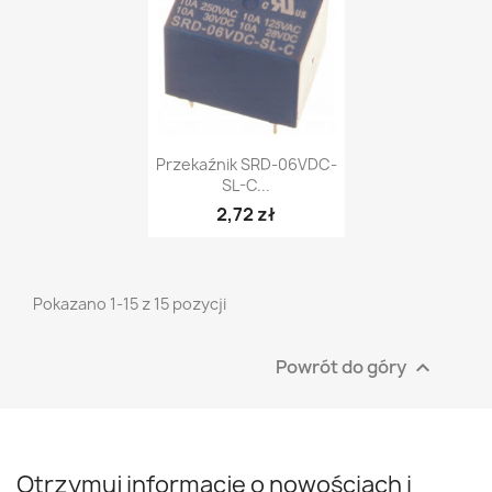
Szybki podgląd

Przekaźnik SRD-06VDC-
SL-C...
2,72 zł
Pokazano 1-15 z 15 pozycji
Powrót do góry

Otrzymuj informację o nowościach i