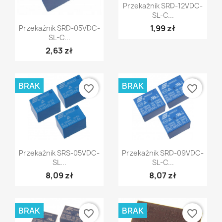
Szybki podgląd

Przekaźnik SRD-12VDC-
SL-C...
Szybki podgląd

1,99 zł
Przekaźnik SRD-05VDC-
SL-C...
2,63 zł
BRAK
BRAK
favorite_border
favorite_border
Szybki podgląd
Szybki podgląd


Przekaźnik SRS-05VDC-
Przekaźnik SRD-09VDC-
SL...
SL-C...
8,09 zł
8,07 zł
BRAK
BRAK
favorite_border
favorite_border