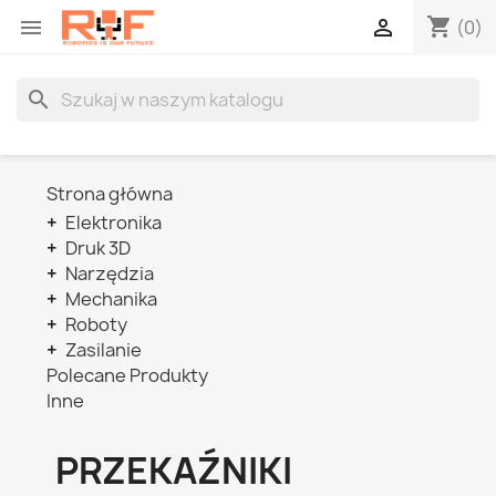
shopping_cart


(0)
search
Strona główna
+
Elektronika
+
Druk 3D
+
Narzędzia
+
Mechanika
+
Roboty
+
Zasilanie
Polecane Produkty
Inne
PRZEKAŹNIKI