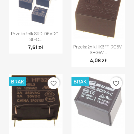
Szybki podgląd

Przekaźnik SRD-06VDC-
SL-C...
Szybki podgląd

7,61 zł
Przekaźnik HK3FF-DC5V-
SHG5V...
4,08 zł
BRAK
BRAK
favorite_border
favorite_border
Szybki podgląd
Szybki podgląd