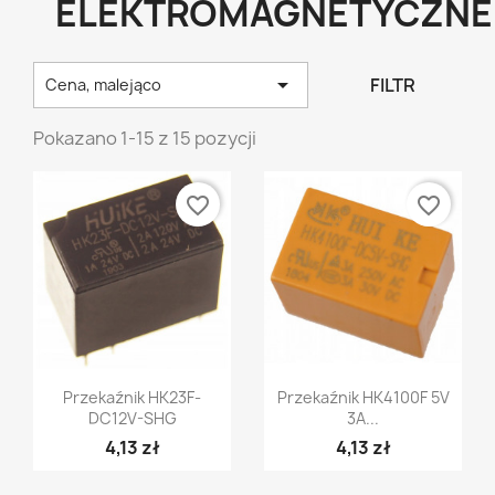
ELEKTROMAGNETYCZNE

FILTR
Cena, malejąco
Pokazano 1-15 z 15 pozycji
favorite_border
favorite_border
Szybki podgląd
Szybki podgląd


Przekaźnik HK23F-
Przekaźnik HK4100F 5V
DC12V-SHG
3A...
4,13 zł
4,13 zł