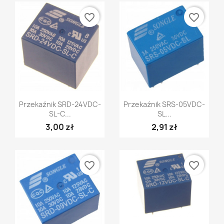
favorite_border
favorite_border
Szybki podgląd
Szybki podgląd


Przekaźnik SRD-24VDC-
Przekaźnik SRS-05VDC-
SL-C...
SL...
3,00 zł
2,91 zł
favorite_border
favorite_border