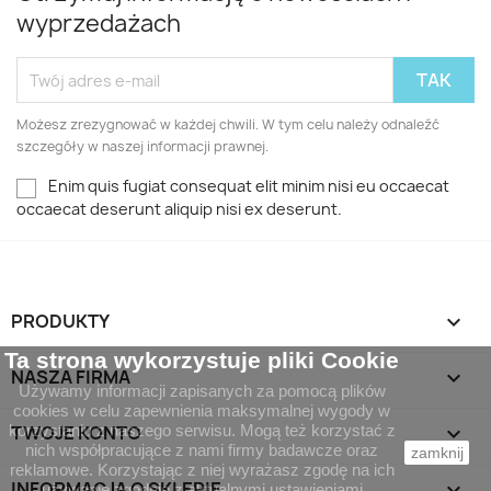
wyprzedażach
Możesz zrezygnować w każdej chwili. W tym celu należy odnaleźć
szczegóły w naszej informacji prawnej.
Enim quis fugiat consequat elit minim nisi eu occaecat
occaecat deserunt aliquip nisi ex deserunt.
PRODUKTY

Ta strona wykorzystuje pliki Cookie
NASZA FIRMA

Używamy informacji zapisanych za pomocą plików
cookies w celu zapewnienia maksymalnej wygody w
TWOJE KONTO

korzystaniu z naszego serwisu. Mogą też korzystać z
nich współpracujące z nami firmy badawcze oraz
zamknij
reklamowe. Korzystając z niej wyrażasz zgodę na ich
INFORMACJA O SKLEPIE
keyboard_arrow_down
używanie zgodnie z aktualnymi ustawieniami