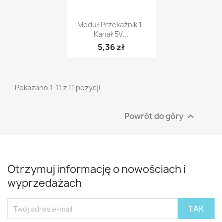
Szybki podgląd

Moduł Przekaźnik 1-
Kanał 5V...
5,36 zł
Pokazano 1-11 z 11 pozycji
Powrót do góry

Otrzymuj informację o nowościach i
wyprzedażach