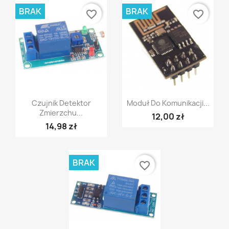
BRAK
BRAK
favorite_border
favorite_border
Szybki podgląd
Szybki podgląd


Czujnik Detektor
Moduł Do Komunikacji...
Zmierzchu...
12,00 zł
14,98 zł
BRAK
favorite_border