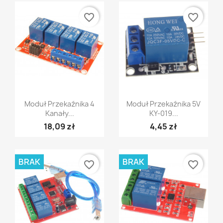
favorite_border
favorite_border
Szybki podgląd
Szybki podgląd


Moduł Przekaźnika 4
Moduł Przekaźnika 5V
Kanały...
KY-019...
18,09 zł
4,45 zł
BRAK
BRAK
favorite_border
favorite_border