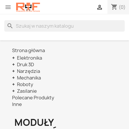
shopping_cart


(0)
search
Strona główna
+
Elektronika
+
Druk 3D
+
Narzędzia
+
Mechanika
+
Roboty
+
Zasilanie
Polecane Produkty
Inne
MODUŁY