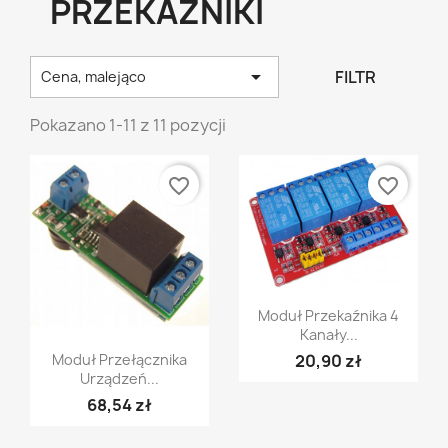
PRZEKAŹNIKI

FILTR
Cena, malejąco
Pokazano 1-11 z 11 pozycji
favorite_border
favorite_border
Szybki podgląd

Moduł Przekaźnika 4
Kanały...
Szybki podgląd

20,90 zł
Moduł Przełącznika
Urządzeń...
68,54 zł