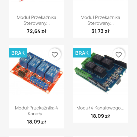
Szybki podgląd
Szybki podgląd


Moduł Przekaźnika
Moduł Przekaźnika
Sterowany...
Sterowany...
72,64 zł
31,73 zł
BRAK
BRAK
favorite_border
favorite_border
Szybki podgląd
Szybki podgląd


Moduł Przekaźnika 4
Moduł 4 Kanałowego...
Kanały...
18,09 zł
18,09 zł