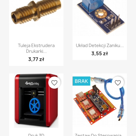
Szybki podgląd
Szybki podgląd


Tuleja Ekstrudera
Układ Detekcji Zaniku...
Drukarki...
3,55 zł
3,77 zł
BRAK
favorite_border
favorite_border
Szybki podgląd
Szybki podgląd


Druk 3D
Zestaw Do Sterowania...