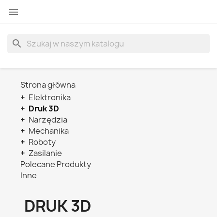

search
Strona główna
+
Elektronika
+
Druk 3D
+
Narzędzia
+
Mechanika
+
Roboty
+
Zasilanie
Polecane Produkty
Inne
DRUK 3D