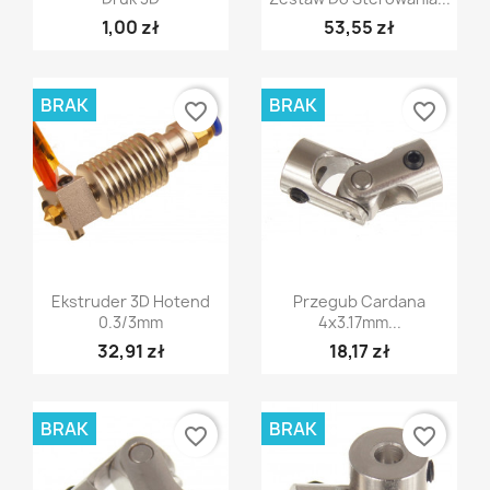
1,00 zł
53,55 zł
BRAK
BRAK
favorite_border
favorite_border
Szybki podgląd
Szybki podgląd


Ekstruder 3D Hotend
Przegub Cardana
0.3/3mm
4x3.17mm...
32,91 zł
18,17 zł
BRAK
BRAK
favorite_border
favorite_border