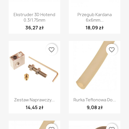
Szybki podgląd
Szybki podgląd


Ekstruder 3D Hotend
Przegub Kardana
0.3/1.75mm
6x6mm...
36,27 zł
18,09 zł
favorite_border
favorite_border
Szybki podgląd
Szybki podgląd


Zestaw Naprawczy...
Rurka Teflonowa Do...
14,45 zł
9,08 zł