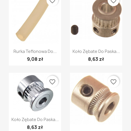
favorite_border
favorite_border
Szybki podgląd
Szybki podgląd


Rurka Teflonowa Do...
Koło Zębate Do Paska...
9,08 zł
8,63 zł
favorite_border
favorite_border
Szybki podgląd

Koło Zębate Do Paska...
8,63 zł