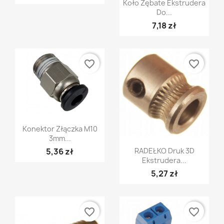
Szybki podgląd

Koło Zębate Ekstrudera
Do...
7,18 zł
favorite_border
favorite_border
Szybki podgląd

Konektor Złączka M10
3mm...
Szybki podgląd

5,36 zł
RADEŁKO Druk 3D
Ekstrudera...
5,27 zł
favorite_border
favorite_border