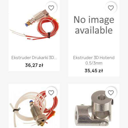
favorite_border
favorite_border
Szybki podgląd
Szybki podgląd


Ekstruder Drukarki 3D...
Ekstruder 3D Hotend
0.5/3mm
36,27 zł
35,45 zł
favorite_border
favorite_border