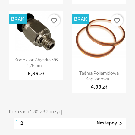
BRAK
BRAK
favorite_border
favorite_border
Szybki podgląd

Konektor Złączka M6
1,75mm...
Szybki podgląd

5,36 zł
Taśma Poliamidowa
Kaptonowa...
4,99 zł
Pokazano 1-30 z 32 pozycji
1

Następny
2