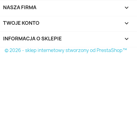
NASZA FIRMA

TWOJE KONTO

INFORMACJA O SKLEPIE
keyboard_arrow_down
© 2026 - sklep internetowy stworzony od PrestaShop™