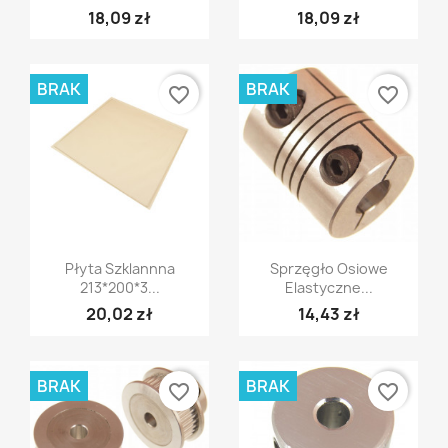
18,09 zł
18,09 zł
BRAK
BRAK
favorite_border
favorite_border
Szybki podgląd
Szybki podgląd


Płyta Szklannna
Sprzęgło Osiowe
213*200*3...
Elastyczne...
20,02 zł
14,43 zł
BRAK
BRAK
favorite_border
favorite_border