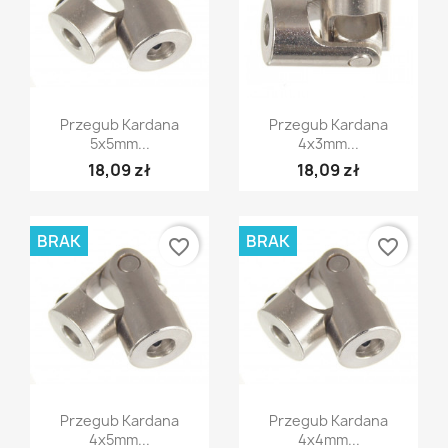
Szybki podgląd
Szybki podgląd


Przegub Kardana
Przegub Kardana
5x5mm...
4x3mm...
18,09 zł
18,09 zł
BRAK
BRAK
favorite_border
favorite_border
Szybki podgląd
Szybki podgląd


Przegub Kardana
Przegub Kardana
4x5mm...
4x4mm...