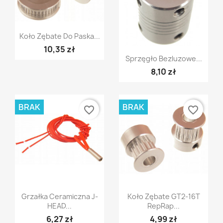
Szybki podgląd

Koło Zębate Do Paska...
10,35 zł
Szybki podgląd

Sprzęgło Bezluzowe...
8,10 zł
BRAK
BRAK
favorite_border
favorite_border
Szybki podgląd
Szybki podgląd


Grzałka Ceramiczna J-
Koło Zębate GT2-16T
HEAD...
RepRap...
6,27 zł
4,99 zł