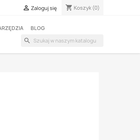
shopping_cart

Koszyk
(0)
Zaloguj się
ARZĘDZIA
BLOG
search