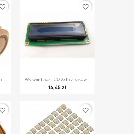
vorite_border
favorite_border
Szybki podgląd

m...
Wyświetlacz LCD 2x16 Znaków...
14,45 zł
vorite_border
favorite_border