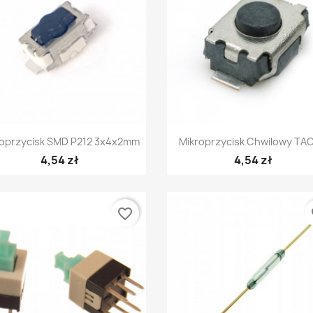
Szybki podgląd
Szybki podgląd


roprzycisk SMD P212 3x4x2mm
Mikroprzycisk Chwilowy TAC
4,54 zł
4,54 zł
favorite_border
fa