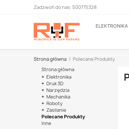
Zadzwoń do nas:
500775328
ELEKTRONIKA
Strona główna
Polecane Produkty
Strona główna
+
Elektronika
+
Druk 3D
+
Narzędzia
+
Mechanika
+
Roboty
+
Zasilanie
Polecane Produkty
Inne