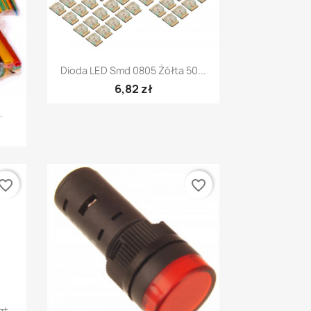
Szybki podgląd

Dioda LED Smd 0805 Żółta 50...
6,82 zł
.
vorite_border
favorite_border
zt.