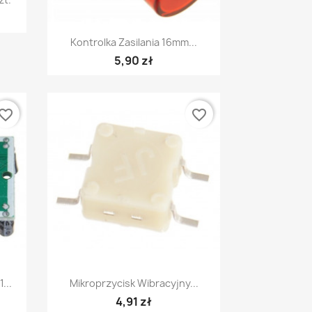
Szybki podgląd

Kontrolka Zasilania 16mm...
5,90 zł
vorite_border
favorite_border
Szybki podgląd

...
Mikroprzycisk Wibracyjny...
4,91 zł