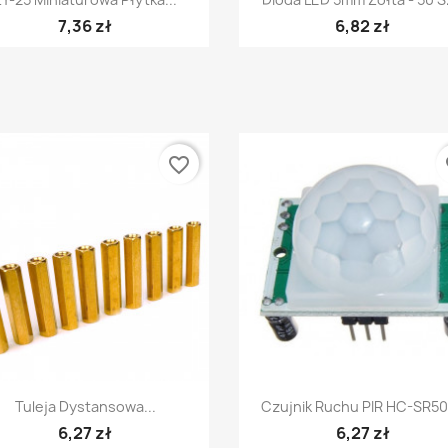
7,36 zł
6,82 zł
favorite_border
fa
Szybki podgląd
Szybki podgląd


Tuleja Dystansowa...
Czujnik Ruchu PIR HC-SR501
6,27 zł
6,27 zł