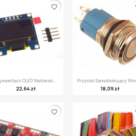
favorite_border
fa
Szybki podgląd
Szybki podgląd


swietlacz OLED Niebieski...
Przycisk Samoblokujący 16m
22,64 zł
18,09 zł
favorite_border
fa