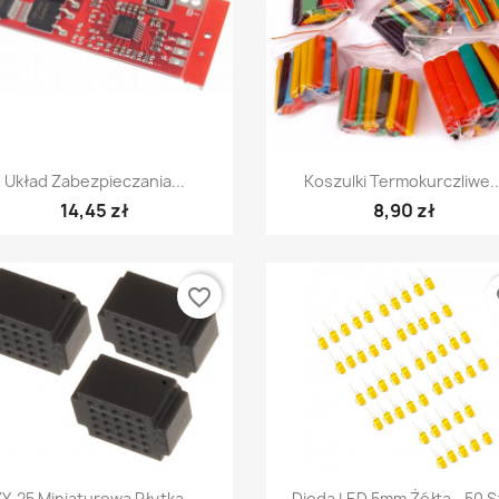
Szybki podgląd
Szybki podgląd


Układ Zabezpieczania...
Koszulki Termokurczliwe..
14,45 zł
8,90 zł
favorite_border
fa
Szybki podgląd
Szybki podgląd


ZY-25 Miniaturowa Płytka...
Dioda LED 5mm Żółta - 50 S