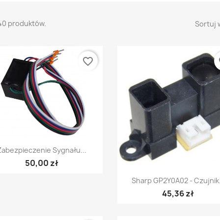
40 produktów.
Sortuj 
favorite_border
fa
Szybki podgląd

Zabezpieczenie Sygnału...
50,00 zł
Szybki podgląd

Sharp GP2Y0A02 - Czujnik.
45,36 zł