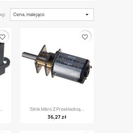

wg:
Cena, malejąco
vorite_border
favorite_border
Szybki podgląd

..
Silnik Mikro Z Przekładnią...
36,27 zł