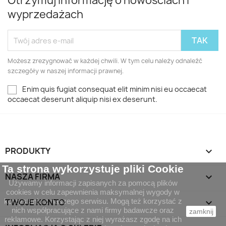
Otrzymuj informację o nowościach i
wyprzedażach
Możesz zrezygnować w każdej chwili. W tym celu należy odnaleźć
szczegóły w naszej informacji prawnej.
Enim quis fugiat consequat elit minim nisi eu occaecat
occaecat deserunt aliquip nisi ex deserunt.
PRODUKTY

Ta strona wykorzystuje pliki Cookie
NASZA FIRMA

Używamy informacji zapisanych za pomocą plików
cookies w celu zapewnienia maksymalnej wygody w
korzystaniu z naszego serwisu. Mogą też korzystać z
TWOJE KONTO

nich współpracujące z nami firmy badawcze oraz
zamknij
reklamowe. Korzystając z niej wyrażasz zgodę na ich