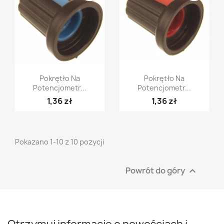
Szybki podgląd
Szybki podgląd


Pokrętło Na
Pokrętło Na
Potencjometr...
Potencjometr...
1,36 zł
1,36 zł
Pokazano 1-10 z 10 pozycji
Powrót do góry
