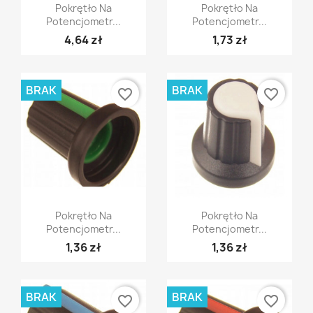
Szybki podgląd
Szybki podgląd


Pokrętło Na
Pokrętło Na
Potencjometr...
Potencjometr...
4,64 zł
1,73 zł
BRAK
BRAK
favorite_border
favorite_border
Szybki podgląd
Szybki podgląd


Pokrętło Na
Pokrętło Na
Potencjometr...
Potencjometr...
1,36 zł
1,36 zł
BRAK
BRAK
favorite_border
favorite_border