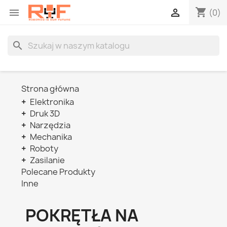
shopping_cart


(0)
search
Strona główna
+
Elektronika
+
Druk 3D
+
Narzędzia
+
Mechanika
+
Roboty
+
Zasilanie
Polecane Produkty
Inne
POKRĘTŁA NA