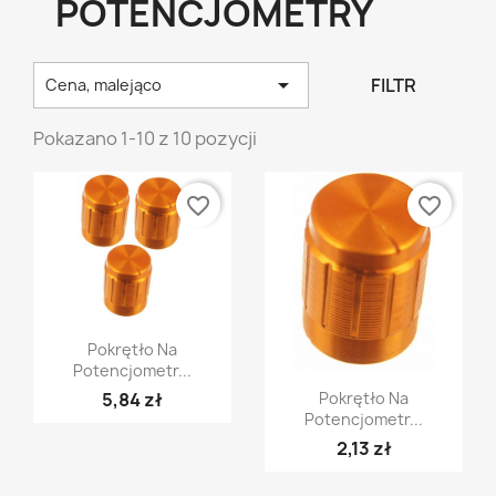
POTENCJOMETRY

FILTR
Cena, malejąco
Pokazano 1-10 z 10 pozycji
favorite_border
favorite_border
Szybki podgląd

Pokrętło Na
Potencjometr...
Szybki podgląd

5,84 zł
Pokrętło Na
Potencjometr...
2,13 zł